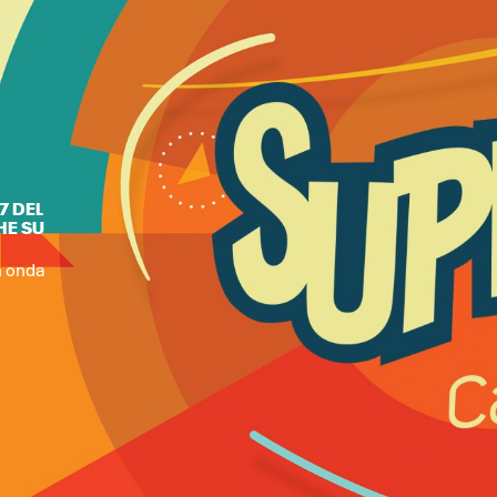
7 DEL
HE SU
n onda