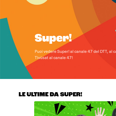
Super!
Puoi vedere Super! al canale 47 del DTT, al 
Tivùsat al canale 47!
LE ULTIME DA SUPER!